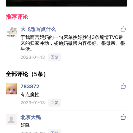
推荐评论

大飞想写点什么
于我而言妈妈的一句床单换好胜过3条煽情TVC带
来的归家冲动，杨迪妈微博内容很好、很母亲、很
生活。
回复
2023-01-13
全部评论（
5
条）

783872
有点魔性
回复
2023-01-13

北京大鸭
好降