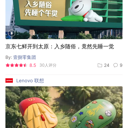
京东七鲜开到太原：入乡随俗，竟然先睡一觉
By:
壹捌零集团
8.5
30人评分
24
9
Lenovo 联想