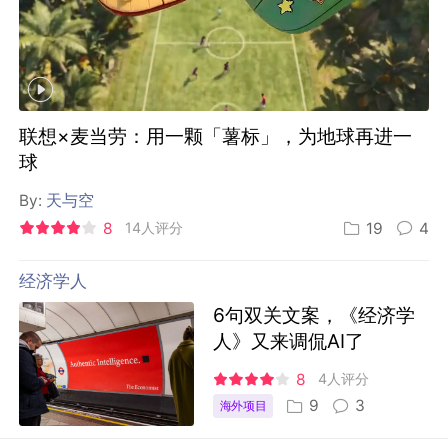
联想×麦当劳：用一颗「薯标」，为地球再进一
球
By:
天与空
8
14人评分
19
4
经济学人
6句双关文案，《经济学
人》又来调侃AI了
8
4人评分
9
3
海外项目