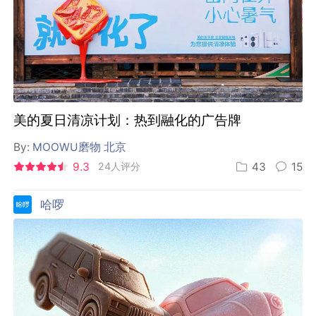
美的夏日清凉计划：热到融化的广告牌
By:
MOOWU磨物 北京
9.3
24人评分
43
15
哈啰