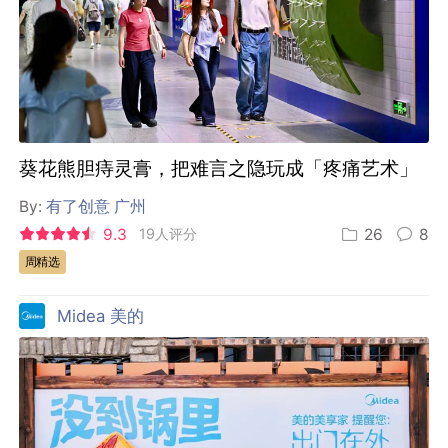
葵花熊胆痔灵膏，把难言之隐玩成「疼痛艺术」
By:
有了创意 广州
9.3
19人评分
26
8
周精选
Midea 美的