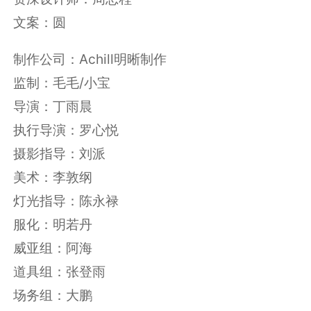
客户执行：Jacqueline
创意组长：Dylan
资深设计师：周思程
文案：圆
制作公司：Achill明晰制作
监制：毛毛/小宝
导演：丁雨晨
执行导演：罗心悦
摄影指导：刘派
美术：李敦纲
灯光指导：陈永禄
服化：明若丹
威亚组：阿海