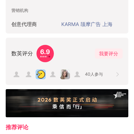
项目信息
认领该项目
品牌/广告主
猎聘网
营销机构
创意代理商
KARMA 颉摩广告 上海
6.9
数英评分
我要评分
40
人参与