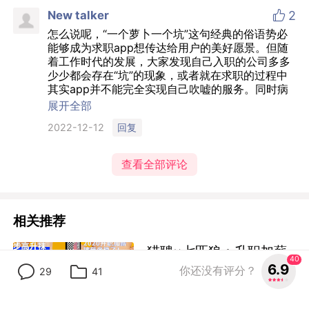

客观你好
我喜欢，小清新们不喜欢很正常。
回复
2022-12-15

New talker
2
怎么说呢，“一个萝卜一个坑”这句经典的俗语势必
能够成为求职app想传达给用户的美好愿景。但随
着工作时代的发展，大家发现自己入职的公司多多
少少都会存在“坑”的现象，或者就在求职的过程中
其实app并不能完全实现自己吹嘘的服务。同时病
毒式传播的逻辑固然正确，但这三个表演者的演技
展开全部
总感觉有些降智，多数朋友看了后都表示“这是把你
回复
2022-12-12
往更多的坑送”。所以此条广告创意的立意没有错，
但对比Boss来说，还是差强人意太多，太强调自己
的实力反而是一种虚假包装。团队肯定没有站在真
查看全部评论
实的用户角度来思考创意执行的结果，所以花了大
价钱，大家也记住了萝卜与坑，但却没有对品牌的
好感度与信任感产生更多的转化。其实这也和导演
40
6.9
你还没有评分？
29
41
没有太多关系，只能说创意团队的思路能在甲方通
相关推荐
过，证明甲方品牌部的水平实力也稍微差一些。