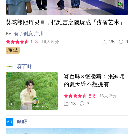
葵花熊胆痔灵膏，把难言之隐玩成「疼痛艺术」
By:
有了创意 广州
9.3
19人评分
25
9
周精选
赛百味
赛百味×张凌赫：张家玮
的夏天谁不想拥有
8.6
13人评分
13
3
哈啰