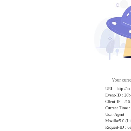
Your curre
URL
:
http://m
Event-ID
:
26b
Client-IP
:
216
Current Time
:
User-Agent
:
Mozilla/5.0 (L
Request-ID
:
6