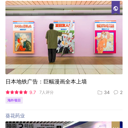
日本地铁广告：巨幅漫画全本上墙
9.7
7人评分
34
2
海外项目
葵花药业