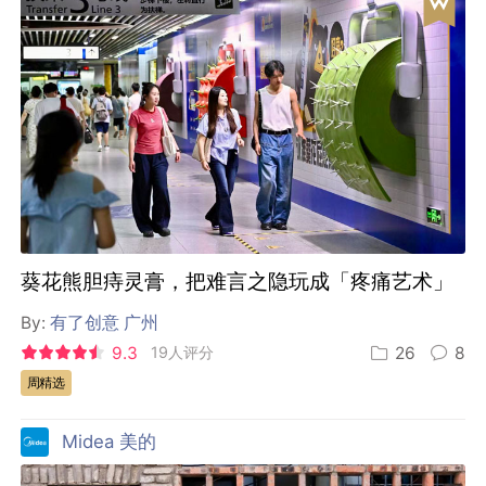
葵花熊胆痔灵膏，把难言之隐玩成「疼痛艺术」
By:
有了创意 广州
9.3
19人评分
26
8
周精选
Midea 美的