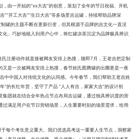
，由一开始的“xx大吉”的创意，策划了全年的节日祝福、开机
吉““开工大吉““生日大吉“等多场景吉运罐，持续帮助品牌深
吉定制罐的主题不断在更新衍变，但其根源于品牌的吉文化一直没
文化」巧妙地植入到用户心中，将红罐凉茶沉淀为品牌极具辨识
姓氏注册动作就直接被网友安排上热搜，随即7月，王老吉把定制
的又是一次被网友安排上热搜，春节姓氏图腾罐的出圈更是一夜
巧妙击中中国人对传统文化的认同感。今年春节，我们帮助王老吉姓
年”的长红年货，坚守了产品 “人人有吉，家家大吉”的设计初
世集团就在结合全年热点节点布局吉运罐，通过独具辨识度的营
通过满足用户在节日营销场景，人生重要时刻的场景需求，给用
于每个考生意义重大。我们优选高考这一重要人生节点，洞察家