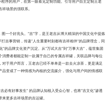
小程序的用户，在第一眼看见定制功能。引导用户自主定制王老
吉祥场景的强联系。
一个好兆头。“吉”字，是王老吉从博大精深的中国文化中提炼
字打吉事营销，传递“人生重要时刻都有吉祥相伴“的品牌理念，同
化”的品牌文化资产沉淀。从“万试大吉”到“万事大吉”，蕴世集团
个消费者都能定制一款属于自己的专属吉祥罐，关联品牌与每位
，对于用户而言，王老吉已经不单单是一款去火凉茶，更是满足
产品变成了一种情感为内核的交流媒介，强化与用户间的情感联
必有好事发生” 的品牌认知植入受众心智，也将“吉文化”渗透
带来更多吉祥场景的吉运罐。