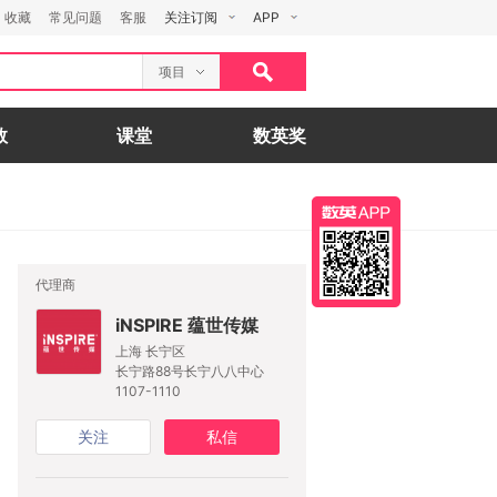
收藏
常见问题
客服
关注订阅
APP
项目
数
课堂
数英奖
代理商
iNSPIRE 蕴世传媒
上海 长宁区
长宁路88号长宁八八中心
1107-1110
关注
私信