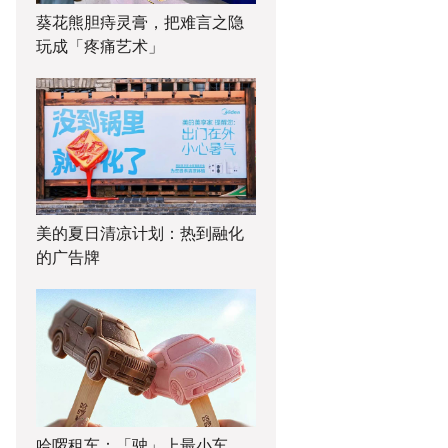
葵花熊胆痔灵膏，把难言之隐
玩成「疼痛艺术」
美的夏日清凉计划：热到融化
的广告牌
哈啰租车：「驶」上最小车