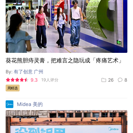
葵花熊胆痔灵膏，把难言之隐玩成「疼痛艺术」
By:
有了创意 广州
9.3
19人评分
26
8
周精选
Midea 美的