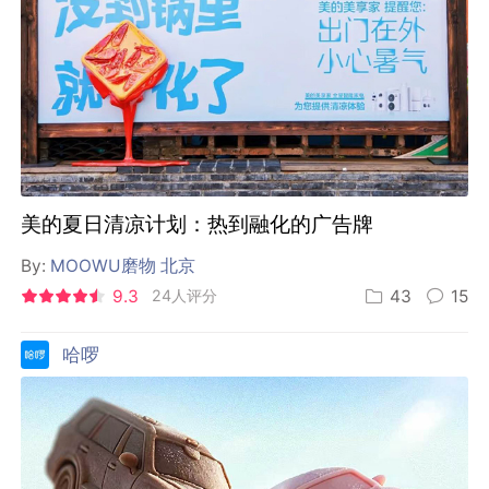
美的夏日清凉计划：热到融化的广告牌
By:
MOOWU磨物 北京
9.3
24人评分
43
15
哈啰