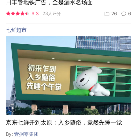
日丰管地铁广告，全是漏水名场面
9.3
23人评分
26
6
七鲜超市
京东七鲜开到太原：入乡随俗，竟然先睡一觉
By:
壹捌零集团