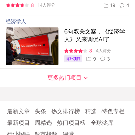
8
14人评分
19
4
经济学人
6句双关文案，《经济学
人》又来调侃AI了
8
4人评分
9
3
海外项目
更多热门项目
最新文章
头条
热文排行榜
精选
特色专栏
最新项目
周精选
热门项目榜
全球奖库
行业招聘
数英指数
课堂