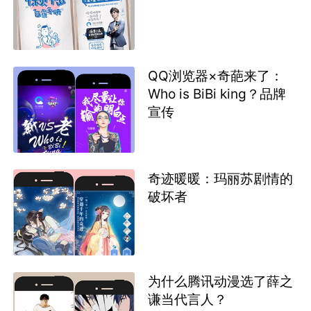
QQ浏览器×奇葩来了：
Who is BiBi king？品牌
宣传
奇迹暖暖：玛丽苏剧情的
破坏者
为什么腾讯动漫选了薛之
谦当代言人？