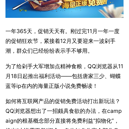
一年365天，促销天天有。刚过完11月一年一度
的促销狂欢节，紧接着12月又要迎来一波剁手
潮，群众们已经纷纷表示手不够用。
为了给剁手大军增加点精神食粮，QQ浏览器从11
月18日起推出福利活动——包括唐家三少、蝴蝶
蓝等ip在内的海量正版小说免费畅读！
如何将互联网产品的促销免费活动打出新玩法？
QQ浏览器想出了一招颇具食欲的办法，在camp
aign的根基概念部分直接将免费利益“拟物化”，