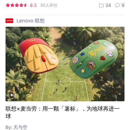
8.5
30人评分
24
9
Lenovo 联想
联想×麦当劳：用一颗「薯标」，为地球再进一
球
By:
天与空