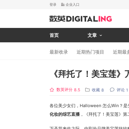
登录
企业入口
首页
文章
最新收录
近期热门项目
近期最
《拜托了！美宝莲》
数英评分
收藏
评论
8.5
8
1
各位美少女们，Halloween 怎么Wi
化妆的综艺直播
，《拜托了！美宝莲》第
万圣节来临之际，由彩妆品牌美宝莲纽约