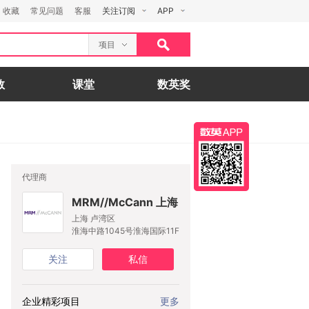
收藏
常见问题
客服
关注订阅
APP
项目
数
课堂
数英奖
代理商
MRM//McCann 上海
上海 卢湾区
淮海中路1045号淮海国际11F
关注
私信
企业精彩项目
更多