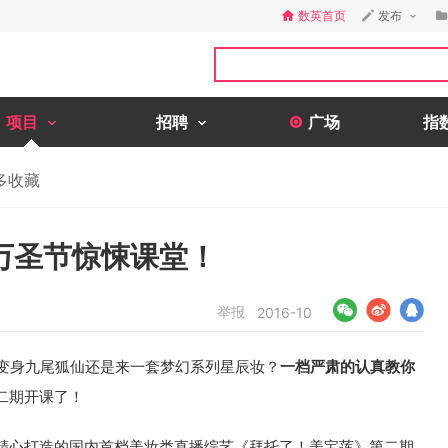
数英首页
发布
项目
招聘
广场
指
多收藏
万圣节惊悚课堂！
举报
2016-10
n？是变身九尾狐仙还是来一套梦幻系列星辰妆？
一档严肃的认真教你
二期开课了！
精心打造的国内首档美妆类直播综艺《拜托了！美宝莲》第二期