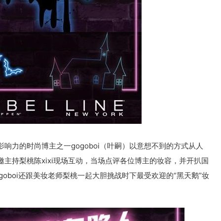
响力的时尚博主之一gogoboi（叶嗣）以意想不到的方式从人
主持梨桃陈xixi现场互动，当场点评各位博主的妆容，并开扒国
oboi还跟美妆老师梨桃一起大胆挑战时下最受欢迎的“黑天鹅”妆