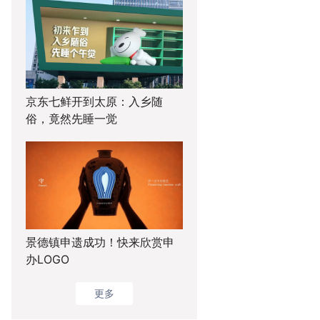
京东七鲜开到太原：入乡随
俗，竟然先睡一觉
景德镇申遗成功！快来欣赏申
办LOGO
更多