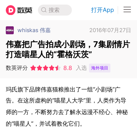
打开App
搜索
whiskas 伟嘉
2016年07月27日
伟嘉把广告拍成小剧场，7集剧情片
打造喵星人的“霍格沃茨”
8.8
数英评分
入选
海外项目
玛氏旗下品牌伟嘉猫粮推出了一组“小剧场”广
告。
在这所虚构的“喵星人大学”里，人类作为导
师的一方，
不断努力去了解永远漫不经心、神秘
的“喵星人”，
并试着教化它们。