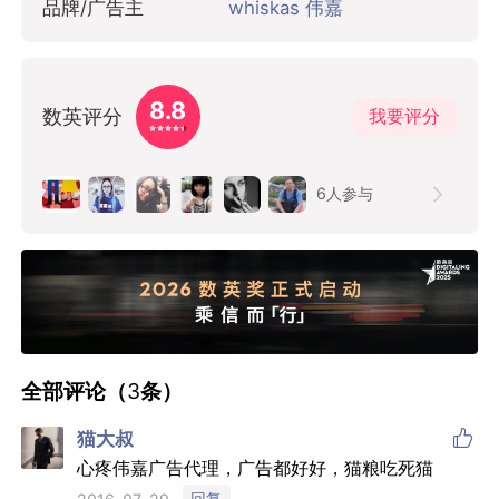
品牌/广告主
whiskas 伟嘉
8.8
数英评分
我要评分
6
人参与
全部评论（
3
条）

猫大叔
心疼伟嘉广告代理，广告都好好，猫粮吃死猫
回复