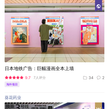
日本地铁广告：巨幅漫画全本上墙
9.7
7人评分
34
2
海外项目
葵花药业