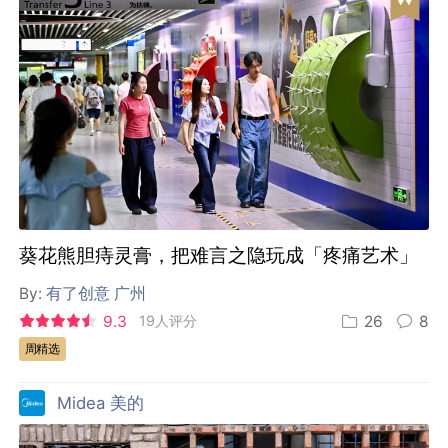
葵花熊胆痔灵膏，把难言之隐玩成「疼痛艺术」
By:
有了创意 广州
9.3
19人评分
26
8
周精选
Midea 美的