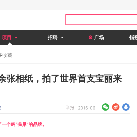
项目
招聘
广场
指
多收藏
00余张相纸，拍了世界首支宝丽来
举报
2
2016-06
了一个叫“雀巢”的品牌。