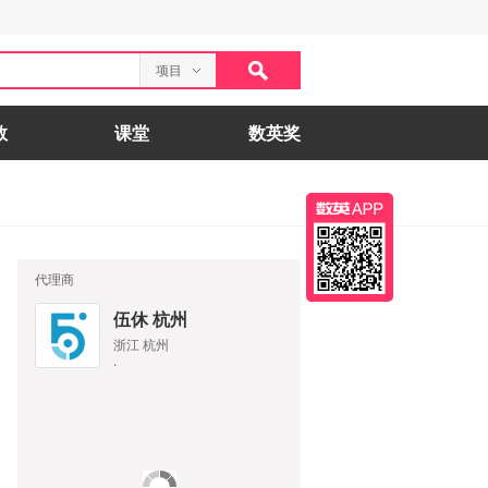
项目
数
课堂
数英奖
代理商
伍休 杭州
浙江 杭州
·