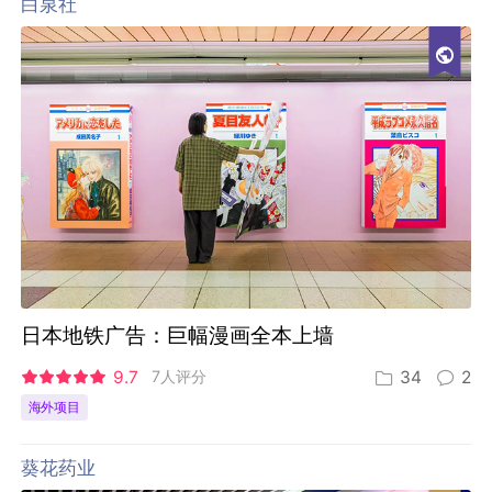
白泉社
日本地铁广告：巨幅漫画全本上墙
9.7
7人评分
34
2
海外项目
葵花药业