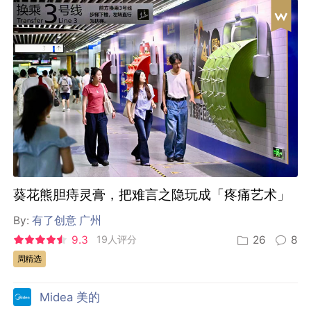
葵花熊胆痔灵膏，把难言之隐玩成「疼痛艺术」
By:
有了创意 广州
9.3
19人评分
26
8
周精选
Midea 美的