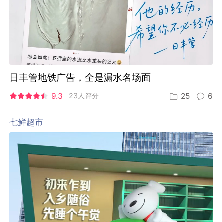
日丰管地铁广告，全是漏水名场面
9.3
23人评分
25
6
七鲜超市