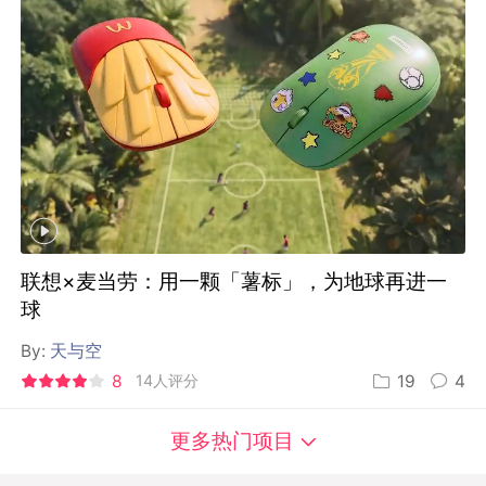
联想×麦当劳：用一颗「薯标」，为地球再进一
球
By:
天与空
8
14人评分
19
4
更多热门项目