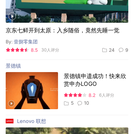
京东七鲜开到太原：入乡随俗，竟然先睡一觉
By:
壹捌零集团
8.5
30人评分
24
9
景德镇
景德镇申遗成功！快来欣
赏申办LOGO
8.2
6人评分
5
10
Lenovo 联想