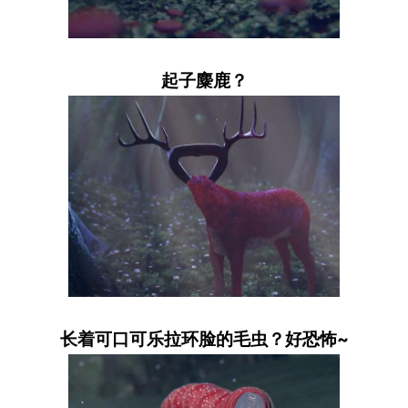
起子麋鹿？
长着可口可乐拉环脸的毛虫？好恐怖~