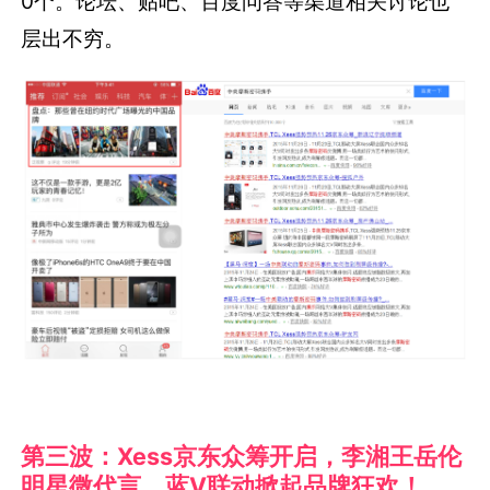
0个。论坛、贴吧、百度问答等渠道相关讨论也
层出不穷。
第三波：Xess京东众筹开启，李湘王岳伦
明星微代言，蓝V联动掀起品牌狂欢！