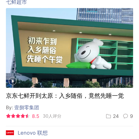
七鲜超市
京东七鲜开到太原：入乡随俗，竟然先睡一觉
By:
壹捌零集团
8.5
30人评分
24
9
Lenovo 联想