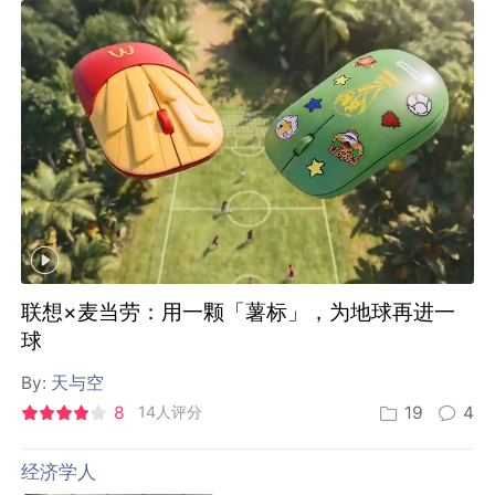
联想×麦当劳：用一颗「薯标」，为地球再进一
球
By:
天与空
8
14人评分
19
4
经济学人