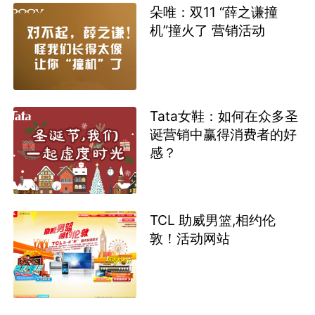
朵唯：双11 “薛之谦撞
机”撞火了 营销活动
Tata女鞋：如何在众多圣
诞营销中赢得消费者的好
感？
TCL 助威男篮,相约伦
敦！活动网站