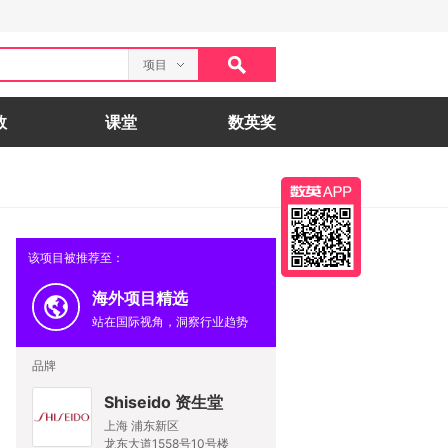
项目
数
课堂
数英奖
该项目被推荐至：
海外项目精选
站在国际视角，洞察行业趋势
品牌
Shiseido 资生堂
上海 浦东新区
龙东大道1558号10号楼