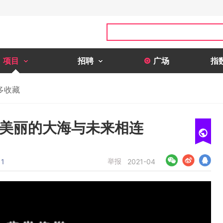
项目
招聘
广场
指
多收藏
将美丽的大海与未来相连
举报
11
2021-04