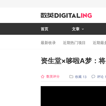
首页
文章
最新收录
近期热门项目
近期最
资生堂×哆啦A梦：
数英评分
收藏
评论
13