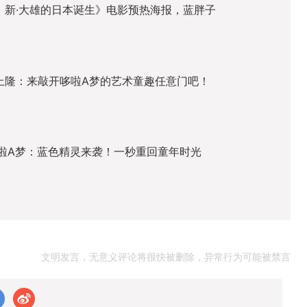
：新·大雄的日本诞生》电影预热海报，蓝胖子
上隆：来敲开哆啦A梦的艺术童趣任意门吧！
×哆啦A梦：蓝色精灵来袭！一秒重回童年时光
文明发言，无意义评论将很快被删除，异常行为可能被禁言