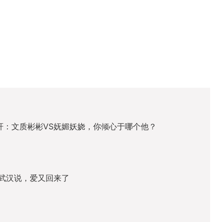
轩：文质彬彬VS妩媚妖娆，你倾心于哪个他？
武汉说，爱又回来了