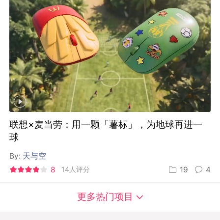
联想×麦当劳：用一颗「薯标」，为地球再进一
球
By:
天与空
8
14人评分
19
4
更多热门项目