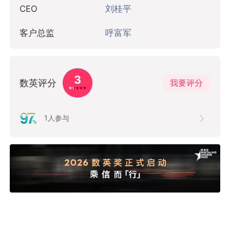
CEO
刘桂平
客户总监
呼富军
3
数英评分
我要评分
1
人参与