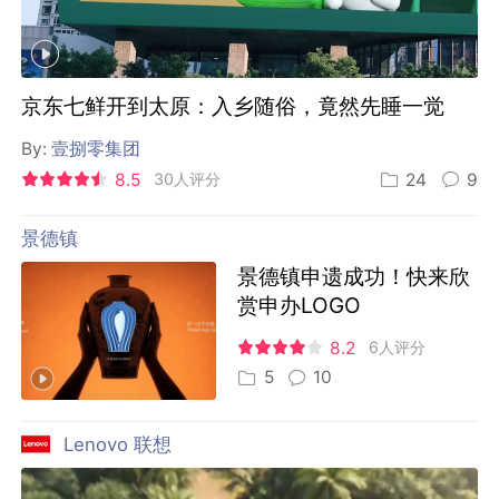
京东七鲜开到太原：入乡随俗，竟然先睡一觉
By:
壹捌零集团
8.5
30人评分
24
9
景德镇
景德镇申遗成功！快来欣
赏申办LOGO
8.2
6人评分
5
10
Lenovo 联想