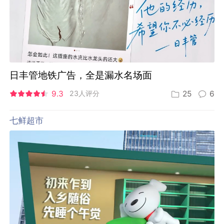
日丰管地铁广告，全是漏水名场面
9.3
23人评分
25
6
七鲜超市