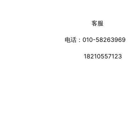
品牌/广告主
COLORCANDY
营销机构
创意代理商
ZJMX 北京
5
数英评分
我要评分