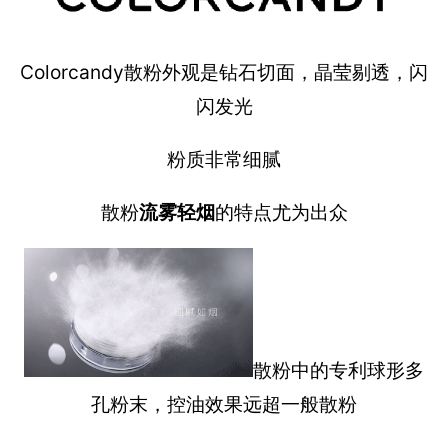
Colorcandy散粉外观是钻石切面，晶莹剔透，闪
闪发光
粉质非常细腻
散粉
流雾轻烟
的特点尤为出众
散粉中的专利球形多
孔粉末，控油效果远超一般散粉