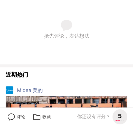
美的夏日清凉计划：热到融化的广告牌
By:
MOOWU磨物 北京
9.1
31人评分
57
17
日丰管
5
你还没有评分？
评论
收藏