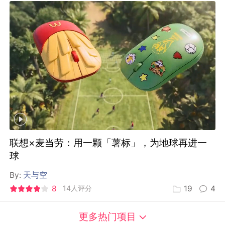
联想×麦当劳：用一颗「薯标」，为地球再进一
球
By:
天与空
8
14人评分
19
4
更多热门项目