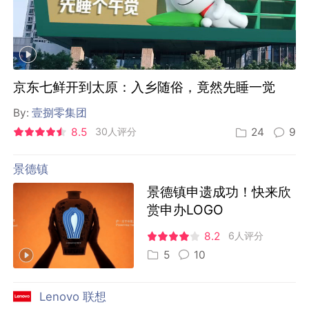
京东七鲜开到太原：入乡随俗，竟然先睡一觉
By:
壹捌零集团
8.5
30人评分
24
9
景德镇
景德镇申遗成功！快来欣
赏申办LOGO
8.2
6人评分
5
10
Lenovo 联想