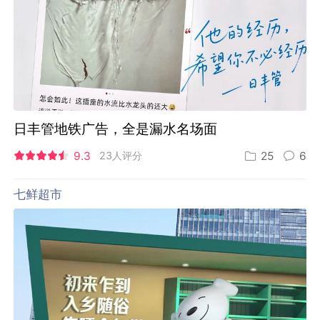
日丰管地铁广告，全是漏水名场面
9.3
23人评分
25
6
七鲜超市