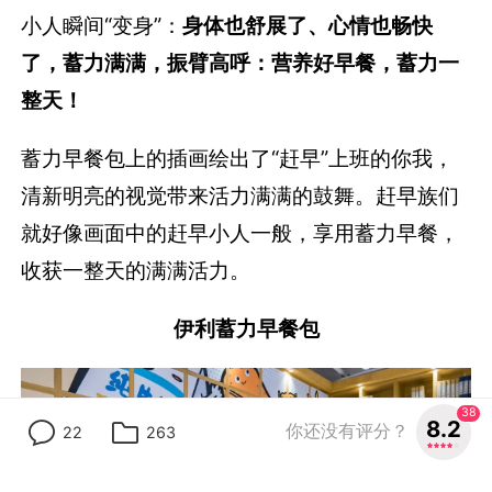
小人瞬间“变身”：
身体也舒展了、心情也畅快
了，蓄力满满，振臂高呼：营养好早餐，蓄力一
整天！
蓄力早餐包上的插画绘出了“赶早”上班的你我，
清新明亮的视觉带来活力满满的鼓舞。赶早族们
就好像画面中的赶早小人一般，享用蓄力早餐，
收获一整天的满满活力。
伊利蓄力早餐包
38
8.2
你还没有评分？
22
263