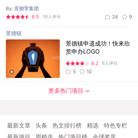
By:
壹捌零集团
8.5
30人评分
24
9
景德镇
景德镇申遗成功！快来欣
赏申办LOGO
8.2
6人评分
5
10
更多热门项目
最新文章
头条
热文排行榜
精选
特色专栏
最新项目
周精选
热门项目榜
全球奖库