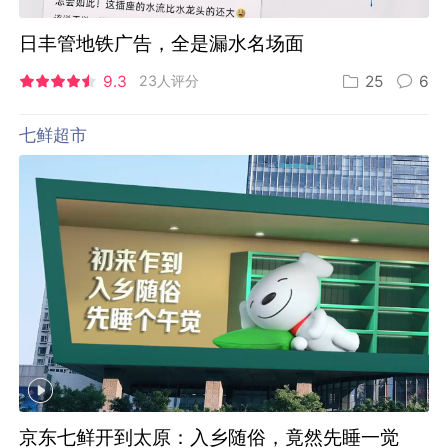
日丰管地铁广告，全是漏水名场面
9.3
23人评分
25
6
七鲜超市
京东七鲜开到太原：入乡随俗，竟然先睡一觉