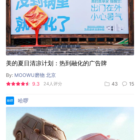
美的夏日清凉计划：热到融化的广告牌
By:
MOOWU磨物 北京
9.3
24人评分
43
15
哈啰