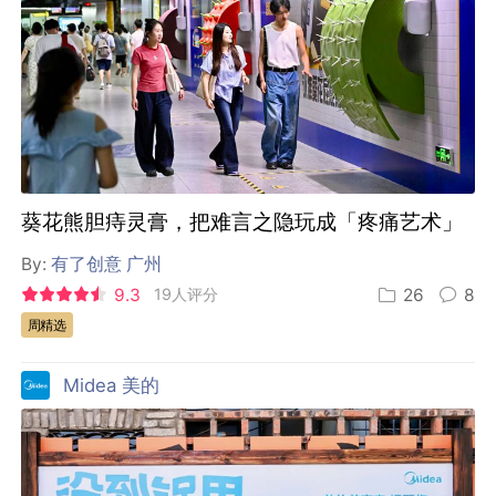
葵花熊胆痔灵膏，把难言之隐玩成「疼痛艺术」
By:
有了创意 广州
9.3
19人评分
26
8
周精选
Midea 美的