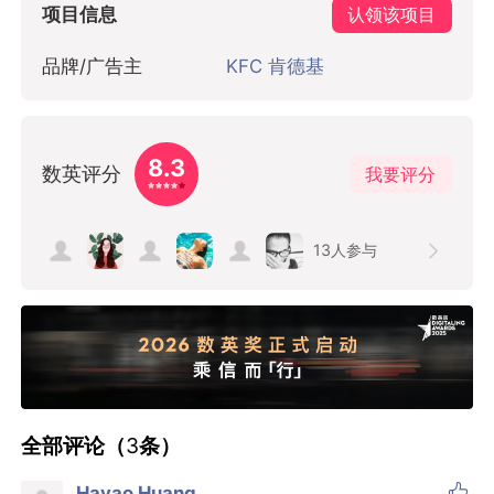
项目信息
认领该项目
品牌/广告主
KFC 肯德基
8.3
数英评分
我要评分
13
人参与
全部评论（
3
条）

Hayao Huang