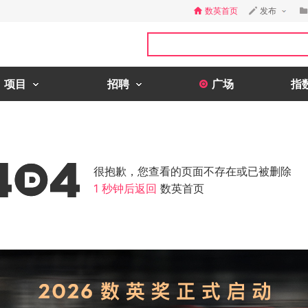
数英首页
发布
项目
招聘
广场
指
很抱歉，您查看的页面不存在或已被删除
1
秒钟后返回
数英首页