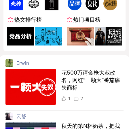
热文排行榜
热门项目榜
Erwin
花500万请金枪大叔改
名，网红“一颗大”番茄痛
失商标
1
2
云舒
秋天的第N杯奶茶，把我