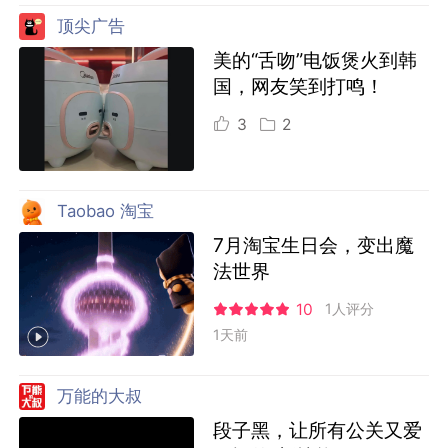
顶尖广告
美的“舌吻”电饭煲火到韩
国，网友笑到打鸣！
3
2
Taobao 淘宝
7月淘宝生日会，变出魔
法世界
10
1人评分
1天前
万能的大叔
段子黑，让所有公关又爱