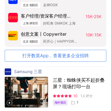
监（Art Base）
走神OGK
北京 朝阳区
客户经理/资深客户经理
15K-25K
SAM/AM
好旺角 GMKOK 上海
上海 静安区
创意文案丨Copywriter
10K-15K
药开心｜HAPPYDRUG
北京 朝阳区
打开数英App，查看更多企业招聘
Samsung 三星
三星：蜘蛛侠买不起折叠
屏？现场打印一台
10
1人评分
1
海外项目