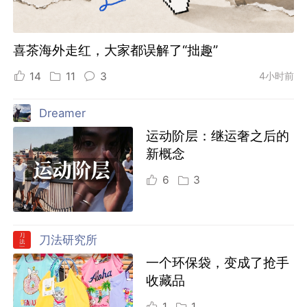
喜茶海外走红，大家都误解了“拙趣”
14
11
3
4小时前
Dreamer
运动阶层：继运奢之后的
新概念
6
3
刀法研究所
一个环保袋，变成了抢手
收藏品
1
1