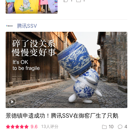
腾讯SSV
景德镇申遗成功！腾讯SSV在御窑厂生了只鹅
9.6
13人评分
10
4