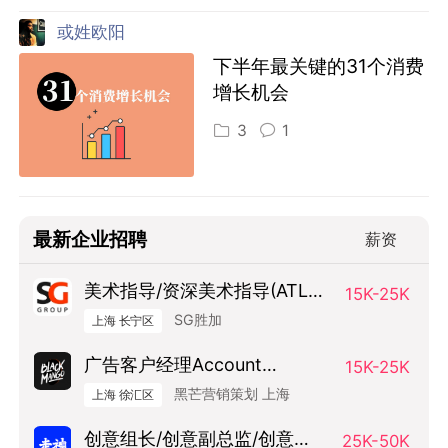
或姓欧阳
下半年最关键的31个消费
增长机会
3
1
最新企业招聘
薪资
美术指导/资深美术指导(ATL方
15K-25K
向）
SG胜加
上海 长宁区
广告客户经理Account
15K-25K
Manager
黑芒营销策划 上海
上海 徐汇区
创意组长/创意副总监/创意总
25K-50K