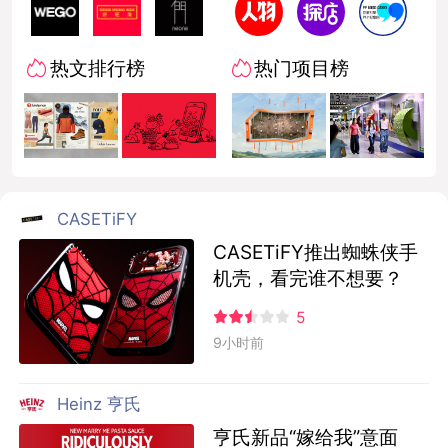
热文排行榜
热门项目榜
CASETiFY
CASETiFY推出蜘蛛侠手
机壳，看完谁不想要？
5
9小时前
Heinz 亨氏
亨氏新品“嫁给我”意面