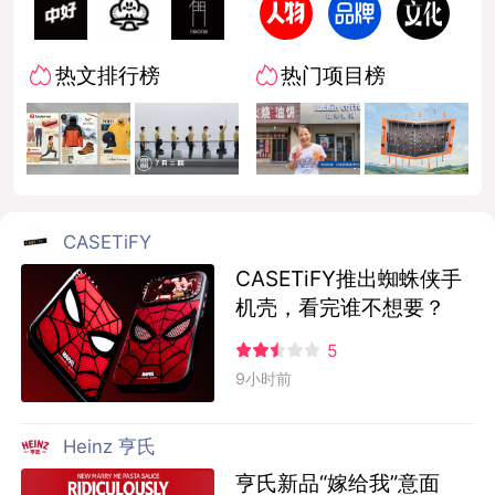
热文排行榜
热门项目榜
CASETiFY
CASETiFY推出蜘蛛侠手
机壳，看完谁不想要？
5
9小时前
Heinz 亨氏
亨氏新品“嫁给我”意面