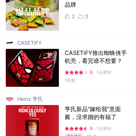
品牌
2
2
CASETiFY
CASETiFY推出蜘蛛侠手
机壳，看完谁不想要？
8
1人评分
1天前
Heinz 亨氏
亨氏新品“嫁给我”意面
酱，没求婚的有福了
9
1人评分