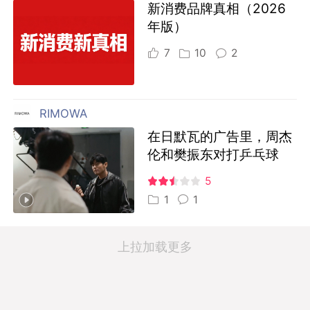
新消费品牌真相（2026
年版）
7
10
2
RIMOWA
在日默瓦的广告里，周杰
伦和樊振东对打乒乓球
5
1
1
上拉加载更多