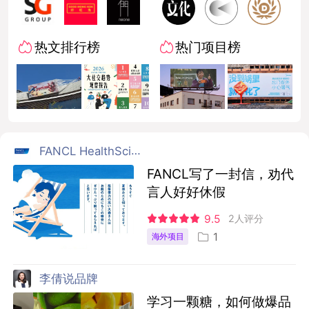
热文排行榜
热门项目榜
FANCL HealthScience
FANCL写了一封信，劝代
言人好好休假
9.5
2人评分
1
海外项目
李倩说品牌
学习一颗糖，如何做爆品