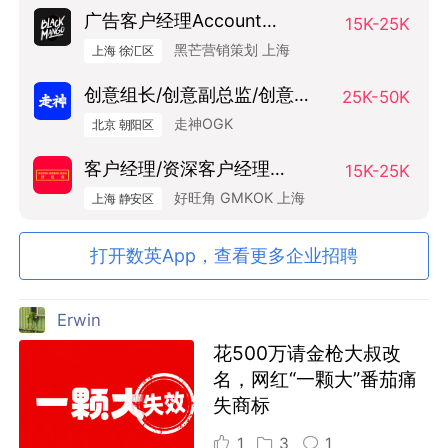
广告客户经理Account
15K-25K
Manager
黑芒营销策划 上海
上海 徐汇区
创意组长/创意副总监/创意总
25K-50K
监（Art Base）
走神OGK
北京 朝阳区
客户经理/资深客户经理
15K-25K
SAM/AM
好旺角 GMKOK 上海
上海 静安区
打开数英App，查看更多企业招聘
Erwin
花500万请金枪大叔改
名，网红“一颗大”番茄痛
失商标
1
3
1