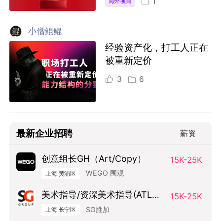
1
海外项目
小僧鲲鲲
经验资产化，打工人正在
被重新定价
3
6
最新企业招聘
薪资
创意组长GH（Art/Copy）
15K-25K
WEGO 围观
上海 黄浦区
美术指导/资深美术指导(ATL方
15K-25K
向）
SG胜加
上海 长宁区