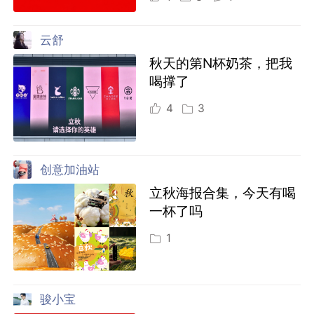
云舒
秋天的第N杯奶茶，把我
喝撑了
4
3
创意加油站
立秋海报合集，今天有喝
一杯了吗
1
骏小宝