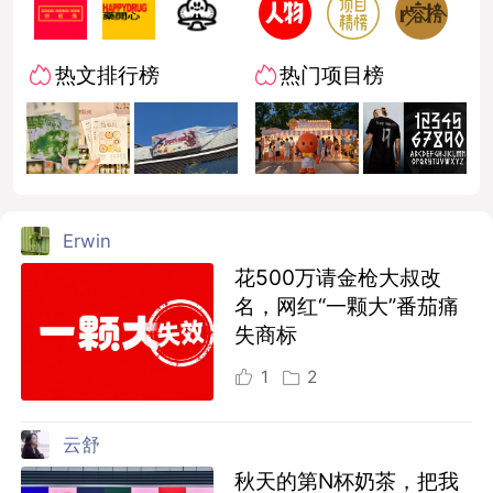
热文排行榜
热门项目榜
Erwin
花500万请金枪大叔改
名，网红“一颗大”番茄痛
失商标
1
2
云舒
秋天的第N杯奶茶，把我