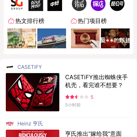
热文排行榜
热门项目榜
CASETiFY
CASETiFY推出蜘蛛侠手
机壳，看完谁不想要？
5
5小时前
Heinz 亨氏
亨氏推出“嫁给我”意面