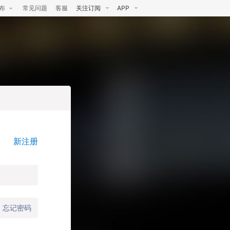
布
常见问题
客服
关注订阅
APP
新注册
忘记密码