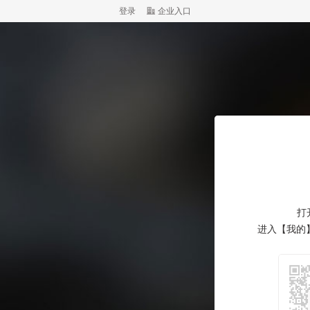
登录
企业入口
打
进入【我的