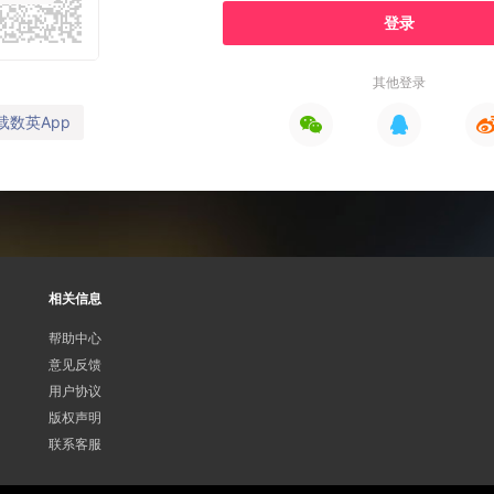
登录
其他登录
载数英App
相关信息
帮助中心
意见反馈
用户协议
版权声明
联系客服