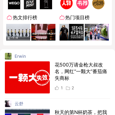
热文排行榜
热门项目榜
Erwin
花500万请金枪大叔改
名，网红“一颗大”番茄痛
失商标
1
2
云舒
秋天的第N杯奶茶，把我