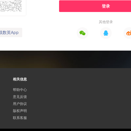
登录
其他登录
载数英App
相关信息
帮助中心
意见反馈
用户协议
版权声明
联系客服