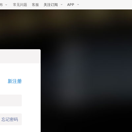
布
常见问题
客服
关注订阅
APP
新注册
忘记密码