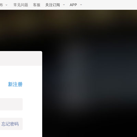
布
常见问题
客服
关注订阅
APP
新注册
忘记密码