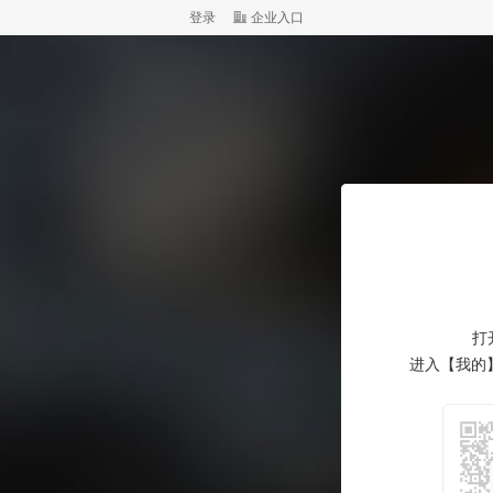
登录
企业入口
打
进入【我的