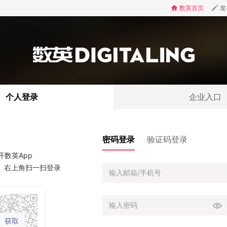
数英首页
发
个人登录
企业入口
密码登录
验证码登录
开数英App
】右上角扫一扫登录
获取