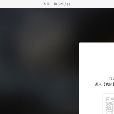
登录
企业入口
打
进入【我的