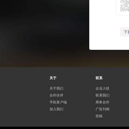
下
关于
联系
关于我们
企业入驻
合作伙伴
联系我们
手机客户端
商务合作
加入我们
广告刊例
投稿