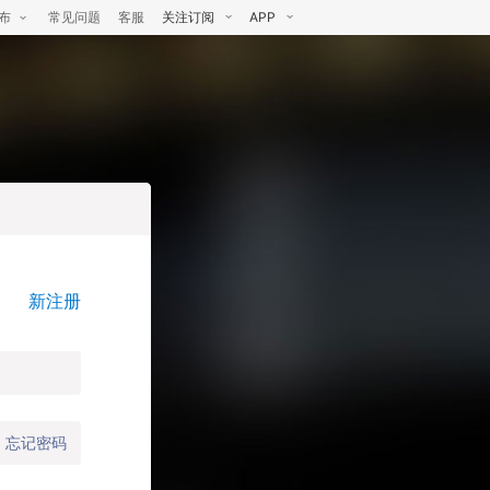
布
常见问题
客服
关注订阅
APP
新注册
忘记密码