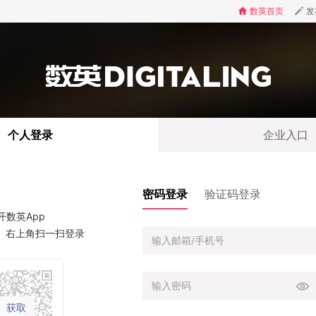
数英首页
发
个人登录
企业入口
密码登录
验证码登录
开数英App
】右上角扫一扫登录
获取