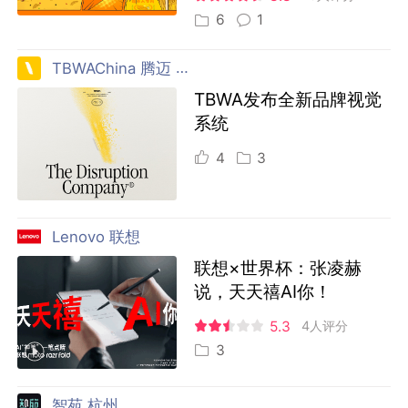
6
1
TBWAChina 腾迈 中国
TBWA发布全新品牌视觉
系统
4
3
Lenovo 联想
联想×世界杯：张凌赫
说，天天禧AI你！
5.3
4人评分
3
智苑 杭州