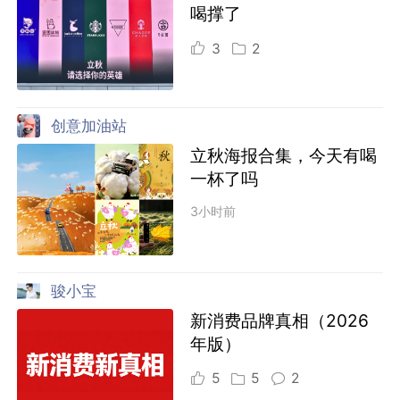
喝撑了
3
2
创意加油站
立秋海报合集，今天有喝
一杯了吗
3小时前
骏小宝
新消费品牌真相（2026
年版）
5
5
2