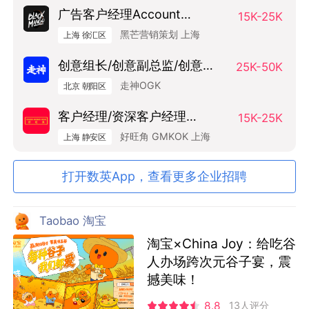
广告客户经理Account
15K-25K
Manager
黑芒营销策划 上海
上海 徐汇区
创意组长/创意副总监/创意总
25K-50K
监（Art Base）
走神OGK
北京 朝阳区
客户经理/资深客户经理
15K-25K
SAM/AM
好旺角 GMKOK 上海
上海 静安区
打开数英App，查看更多企业招聘
Taobao 淘宝
淘宝×China Joy：给吃谷
人办场跨次元谷子宴，震
撼美味！
8.8
13人评分