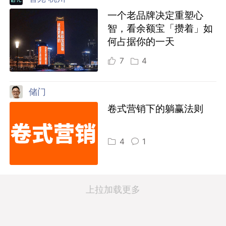
一个老品牌决定重塑心
智，看余额宝「攒着」如
何占据你的一天
7
4
储门
卷式营销下的躺赢法则
4
1
上拉加载更多