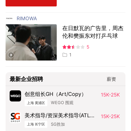
RIMOWA
在日默瓦的广告里，周杰
伦和樊振东对打乒乓球
5
1
最新企业招聘
薪资
创意组长GH（Art/Copy）
15K-25K
WEGO 围观
上海 黄浦区
美术指导/资深美术指导(ATL方
15K-25K
向）
SG胜加
上海 长宁区