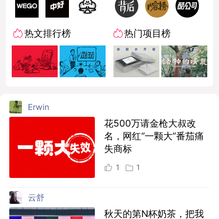
热文排行榜
热门项目榜
Erwin
花500万请金枪大叔改
名，网红“一颗大”番茄痛
失商标
1
1
云舒
秋天的第N杯奶茶，把我