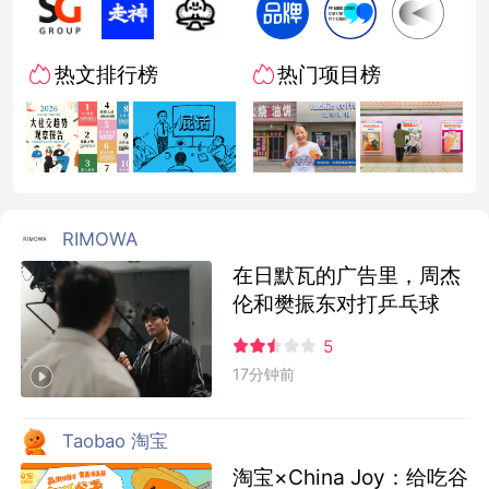
热文排行榜
热门项目榜
RIMOWA
在日默瓦的广告里，周杰
伦和樊振东对打乒乓球
5
17分钟前
Taobao 淘宝
淘宝×China Joy：给吃谷