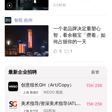
2小时前
智苑 杭州
一个老品牌决定重塑心
智，看余额宝「攒着」如
何占据你的一天
5
1
最新企业招聘
薪资
创意组长GH（Art/Copy）
15K-25K
WEGO 围观
上海 黄浦区
美术指导/资深美术指导(ATL方
15K-25K
向）
SG胜加
上海 长宁区