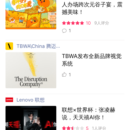
人办场跨次元谷子宴，震
撼美味！
10
9人评分
1
TBWA\China 腾迈 中国
TBWA发布全新品牌视觉
系统
1
Lenovo 联想
联想×世界杯：张凌赫
说，天天禧AI你！
5
1人评分