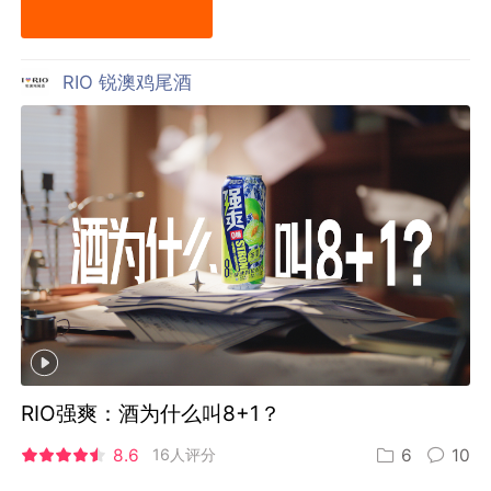
RIO 锐澳鸡尾酒
RIO强爽：酒为什么叫8+1？
8.6
16人评分
6
10