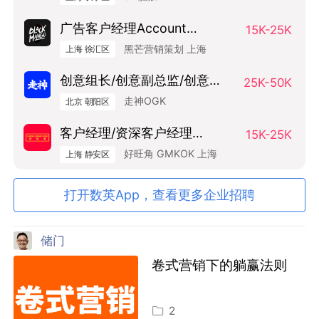
广告客户经理Account
15K-25K
Manager
黑芒营销策划 上海
上海 徐汇区
创意组长/创意副总监/创意总
25K-50K
监（Art Base）
走神OGK
北京 朝阳区
客户经理/资深客户经理
15K-25K
SAM/AM
好旺角 GMKOK 上海
上海 静安区
打开数英App，查看更多企业招聘
储门
卷式营销下的躺赢法则
2