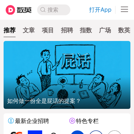
打开App
搜索
推荐
文章
项目
招聘
指数
广场
数英
一份全是屁话的提案？
戛纳幼狮
最新企业招聘
特色专栏