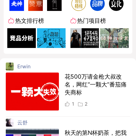
热文排行榜
热门项目榜
Erwin
花500万请金枪大叔改
名，网红“一颗大”番茄痛
失商标
1
2
云舒
秋天的第N杯奶茶，把我