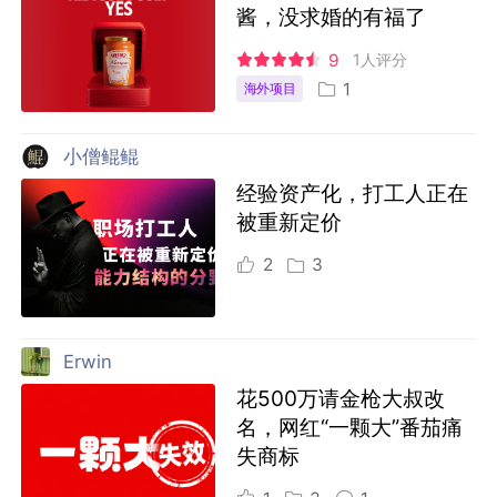
酱，没求婚的有福了
9
1人评分
1
海外项目
小僧鲲鲲
经验资产化，打工人正在
被重新定价
2
3
Erwin
花500万请金枪大叔改
名，网红“一颗大”番茄痛
失商标