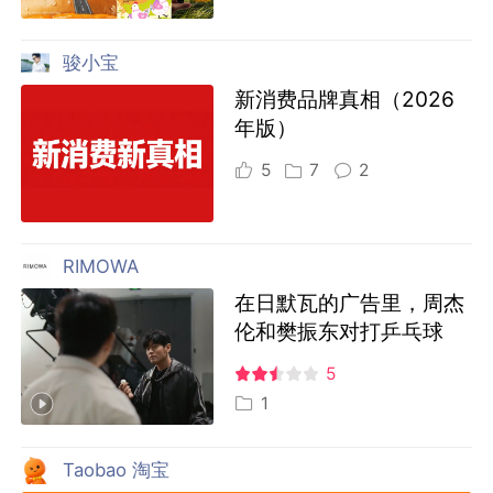
骏小宝
新消费品牌真相（2026
年版）
5
7
2
RIMOWA
在日默瓦的广告里，周杰
伦和樊振东对打乒乓球
5
1
Taobao 淘宝