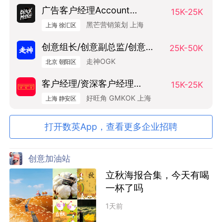
广告客户经理Account
15K-25K
Manager
黑芒营销策划 上海
上海 徐汇区
创意组长/创意副总监/创意总
25K-50K
监（Art Base）
走神OGK
北京 朝阳区
客户经理/资深客户经理
15K-25K
SAM/AM
好旺角 GMKOK 上海
上海 静安区
打开数英App，查看更多企业招聘
创意加油站
立秋海报合集，今天有喝
一杯了吗
1天前