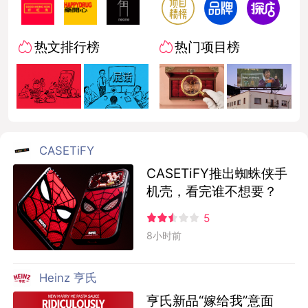
热文排行榜
热门项目榜
CASETiFY
CASETiFY推出蜘蛛侠手
机壳，看完谁不想要？
5
8小时前
Heinz 亨氏
亨氏新品“嫁给我”意面