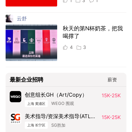
1
3
1
云舒
秋天的第N杯奶茶，把我
喝撑了
4
3
最新企业招聘
薪资
创意组长GH（Art/Copy）
15K-25K
WEGO 围观
上海 黄浦区
美术指导/资深美术指导(ATL方
15K-25K
向）
SG胜加
上海 长宁区