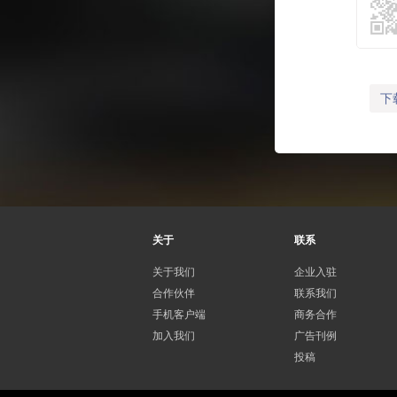
下
关于
联系
关于我们
企业入驻
合作伙伴
联系我们
手机客户端
商务合作
加入我们
广告刊例
投稿