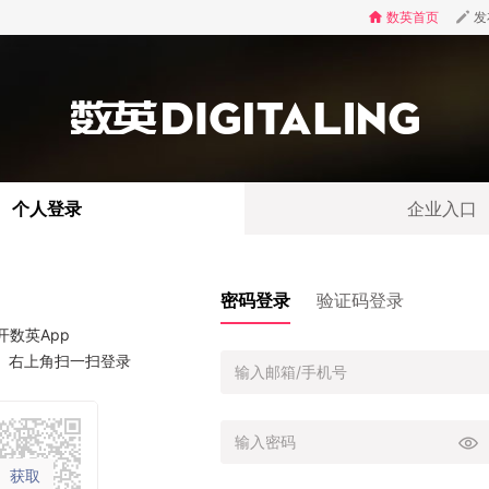
数英首页
发
个人登录
企业入口
密码登录
验证码登录
开数英App
】右上角扫一扫登录
获取