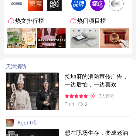
热文排行榜
热门项目榜
天津消防
接地府的消防宣传广告，
一边后怕，一边喜欢
10
3人评分
1
2
Agent程
想在职场生存，变成老油