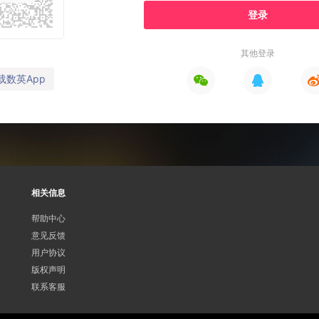
登录
其他登录
载数英App
相关信息
帮助中心
意见反馈
用户协议
版权声明
联系客服