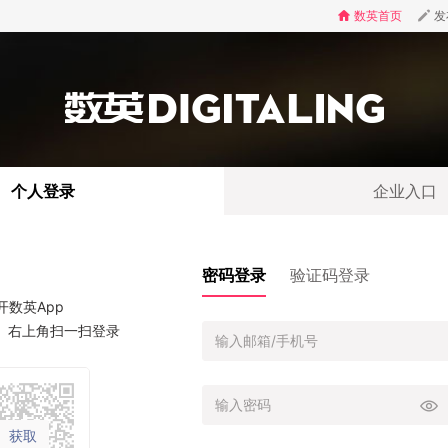
数英首页
发
个人登录
企业入口
密码登录
验证码登录
开数英App
】右上角扫一扫登录
获取