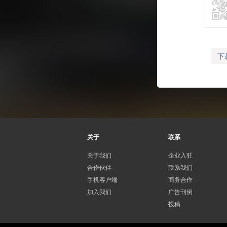
下
关于
联系
关于我们
企业入驻
合作伙伴
联系我们
手机客户端
商务合作
加入我们
广告刊例
投稿