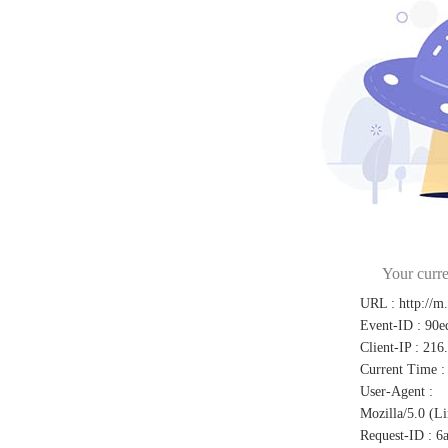
Your curre
URL
:
http://m
Event-ID
:
90e
Client-IP
:
216
Current Time
:
User-Agent
:
Mozilla/5.0 (L
Request-ID
:
6