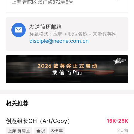
上海 普陀区 澳门路872弄6号
发送简历邮箱
标题格式：应聘 + 职位名称 + 来源数英网
disciple@neone.com.cn
相关推荐
创意组长GH（Art/Copy）
15K-25K
2天前
上海 黄浦区
全职
3-5年