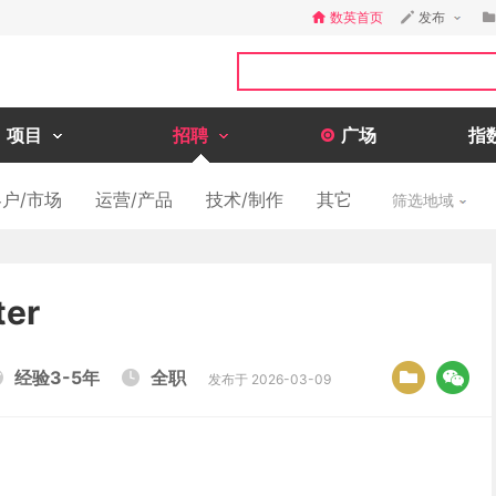
数英首页
发布
项目
招聘
广场
指
户/市场
运营/产品
技术/制作
其它
筛选地域
er
经验3-5年
全职
发布于 2026-03-09