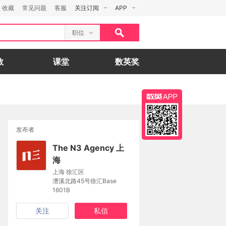
收藏
常见问题
客服
关注订阅
APP
职位
数
课堂
数英奖
发布者
The N3 Agency 上
海
上海 徐汇区
漕溪北路45号徐汇Base
1601B
关注
私信