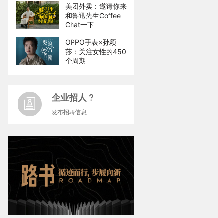
美团外卖：邀请你来
和鲁迅先生Coffee
Chat一下
OPPO手表×孙颖
莎：关注女性的450
个周期
企业招人？
发布招聘信息