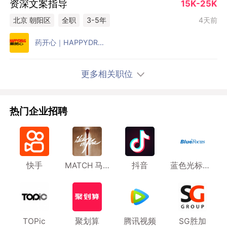
资深文案指导
15K-25K
4天前
北京 朝阳区
全职
3-5年
药开心｜HAPPYDRUG
更多相关职位
热门企业招聘
快手
MATCH 马马也 上海
抖音
蓝色光标传播集团
TOPic
聚划算
腾讯视频
SG胜加