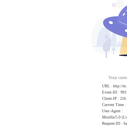
Your curre
URL
:
http://m
Event-ID
:
991
Client-IP
:
216
Current Time
:
User-Agent
:
Mozilla/5.0 (L
Request-ID
:
6