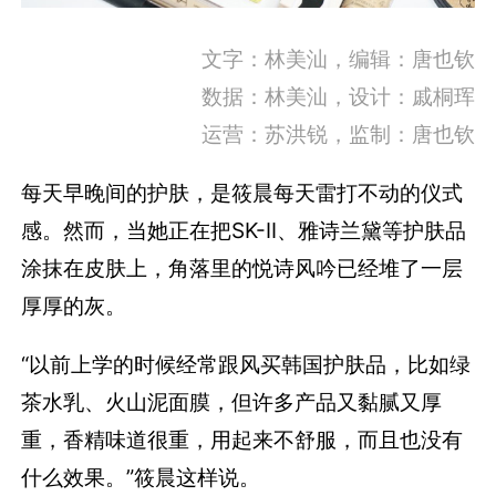
文字：林美汕，编辑：唐也钦
数据：林美汕，设计：戚桐珲
运营：苏洪锐，监制：唐也钦
每天早晚间的护肤，是筱晨每天雷打不动的仪式
感。然而，当她正在把SK-II、雅诗兰黛等护肤品
涂抹在皮肤上，角落里的悦诗风吟已经堆了一层
厚厚的灰。
“以前上学的时候经常跟风买韩国护肤品，比如绿
茶水乳、火山泥面膜，但许多产品又黏腻又厚
重，香精味道很重，用起来不舒服，而且也没有
什么效果。”筱晨这样说。