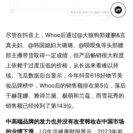
尽管在抖音上，Whoo后通过@大狼狗郑建鹏&言
真夫妇、@韩国媳妇大璐璐、@呗呗兔等头部腰
部主播带货取得一定成绩，但产品畅销很大程度
上依赖于过度压低的价格，从长远来看难以持
续。飞瓜数据后台显示，今年抖音618好物节美
妆品牌榜中，Whoo后的销售额排在第5位，落后
于赫莲娜、雅诗兰黛、极萌和兰蔻，而雪花秀的
销售额已经掉到了第143位。
中高端品牌的发力也并没有改变韩妆在中国市场
的业绩下滑。
LG生活健康财报显示，2023年前