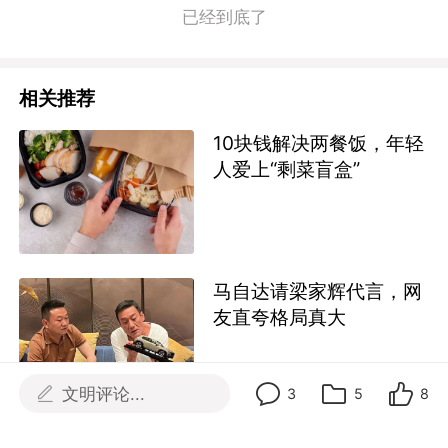
已经到底了
相关推荐
10块钱解决两餐饭，年轻
人爱上“剩菜盲盒”
马自达请梁家辉代言，网
友直夸格局真大
文明评论...
3
5
8
大润发把超市弄成了秀