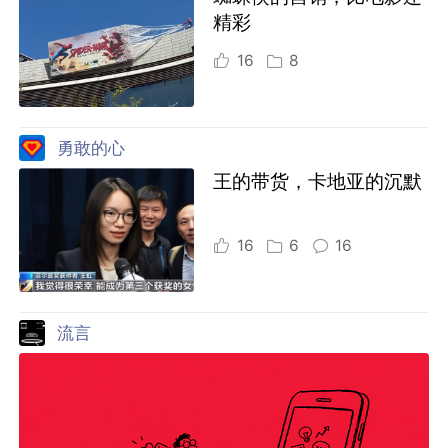
精彩
16
8
勇敢的心
王的带货，卡地亚的沉默
16
6
16
流言