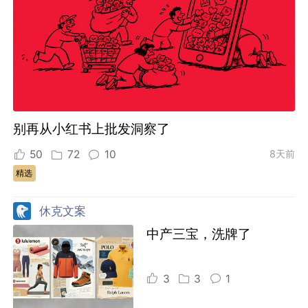
别再从小红书上批发洞察了
50
72
10
8天前
精选
休克文案
中产三宝，洗牌了
3
3
1