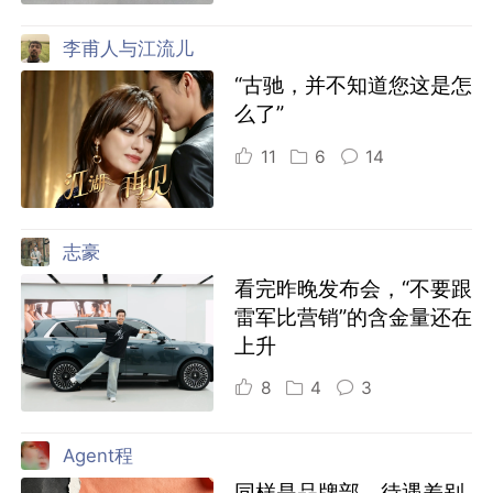
李甫人与江流儿
“古驰，并不知道您这是怎
么了”
11
6
14
志豪
看完昨晚发布会，“不要跟
雷军比营销”的含金量还在
上升
8
4
3
Agent程
同样是品牌部，待遇差别