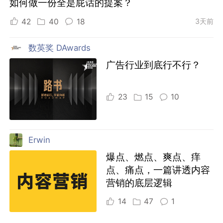
如何做一份全是屁话的提案？
42
40
18
3天前
数英奖 DAwards
广告行业到底行不行？
23
15
10
Erwin
爆点、燃点、爽点、痒
点、痛点，一篇讲透内容
营销的底层逻辑
14
47
1