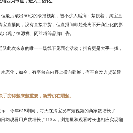
王梅西为节点，进入白热化。
，但最后放出50秒的录播视频，被不少人诟病；紧接着，淘宝直
淘宝直播间，没有直接带货，但直播间却处处离不开商业化的影
轮流出现了恒源祥、阿维塔等品牌广告。
廷队此次来京的唯一一场线下见面会活动；抖音更是大手一挥，
向常态化，如今，有平台在内容上横向延展，有平台发力货架建
快手变得越来越重要，新秀仍在崛起。
显示，今年618期间，每天在淘宝发布短视频的商家数增长了
的日均观看用户数增长了113%，浏览量和观看时长也相应实现翻