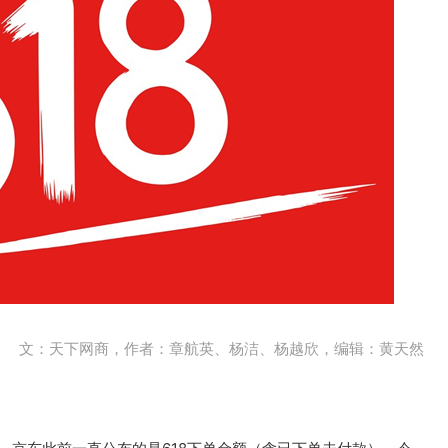
文：天下网商，作者：章航英、杨洁、杨越欣，编辑：黄天然