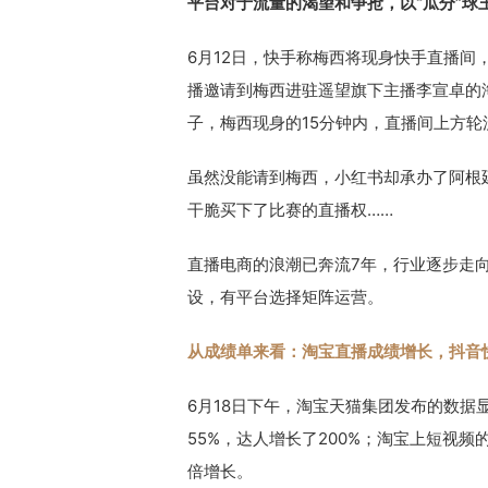
平台对于流量的渴望和争抢，以“瓜分”球
6月12日，快手称梅西将现身快手直播间
播邀请到梅西进驻遥望旗下主播李宣卓的
子，梅西现身的15分钟内，直播间上方
虽然没能请到梅西，小红书却承办了阿根
干脆买下了比赛的直播权……
直播电商的浪潮已奔流7年，行业逐步走
设，有平台选择矩阵运营。
从成绩单来看：淘宝直播成绩增长，抖音
6月18日下午，淘宝天猫集团发布的数据
55%，达人增长了200%；淘宝上短视频
倍增长。