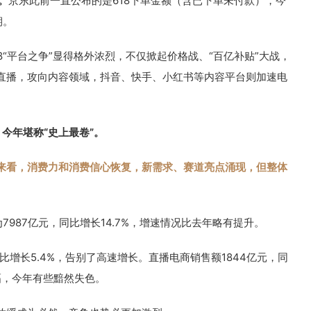
。
京东此前一直公布的是618下单金额（含已下单未付款），今
期。
8“平台之争”显得格外浓烈，不仅掀起价格战、“百亿补贴”大战，
直播，攻向内容领域，抖音、快手、小红书等内容平台则加速电
，今年堪称“史上最卷”。
来看，消费力和消费信心恢复，新需求、赛道亮点涌现，但整体
7987亿元，同比增长14.7%，增速情况比去年略有提升。
比增长5.4%，告别了高速增长。直播电商销售额1844亿元，同
增幅，今年有些黯然失色。