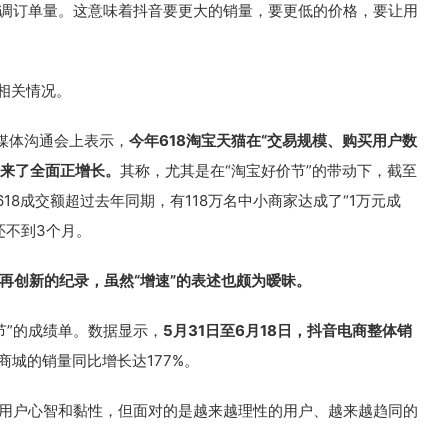
强调订单量。这意味着抖音要更大的销量，要更低的价格，要让用
了相关情况。
媒体沟通会上表示，
今年618淘宝天猫在“交易规模、购买用户数
迎来了全面正增长。
其称，尤其是在“淘宝好价节”的带动下，截至
618成交额超过去年同期，有118万名中小商家达成了“1万元成
还不到3个月。
，再创新的纪录，虽然“增速”的表述也颇为暧昧。
物节”的成绩单。数据显示，
5月31日至6月18日，抖音电商整体销
商城的销量同比增长达177%。
是用户心智和黏性，但面对的是越来越理性的用户、越来越趋同的