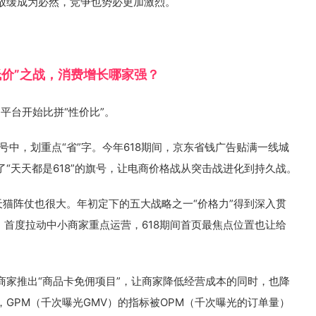
放缓成为必然，竞争也势必更加激烈。
低价”之战，消费增长哪家强？
，平台开始比拼“性价比”。
口号中，划重点“省”字。今年618期间，京东省钱广告贴满一线城
“天天都是618”的旗号，让电商价格战从突击战进化到持久战。
天猫阵仗也很大。年初定下的五大战略之一“价格力”得到深入贯
，首度拉动中小商家重点运营，618期间首页最焦点位置也让给
商家推出“商品卡免佣项目”，让商家降低经营成本的同时，也降
GPM（千次曝光GMV）的指标被OPM（千次曝光的订单量）