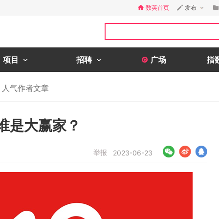
数英首页
发布
项目
招聘
广场
指
人气作者文章
，谁是大赢家？
举报
2023-06-23