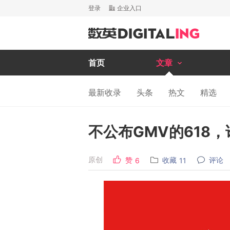
登录
企业入口
首页
文章
最新收录
头条
热文
精选
不公布GMV的618
原创
赞
收藏
评论
6
11