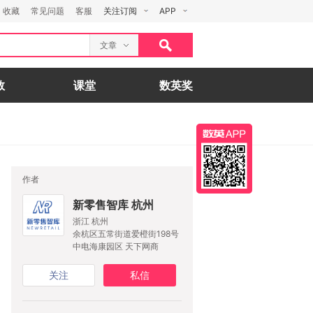
收藏
常见问题
客服
关注订阅
APP
文章
数
课堂
数英奖
作者
新零售智库 杭州
浙江 杭州
余杭区五常街道爱橙街198号
中电海康园区 天下网商
关注
私信